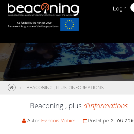
Login:
BEACONING , PLUS D’INFORMATIONS
Beaconing , plus
d’informations
Autor:
Francois Mohier
Postat pe: 21-06-201