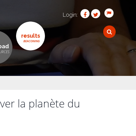
Login:
results
oad
ver la planète du