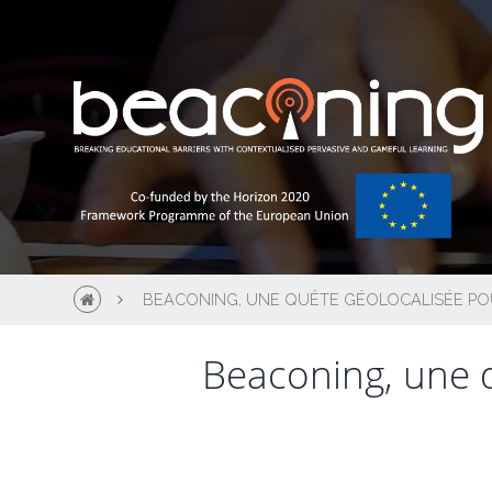
BEACONING, UNE QUÊTE GÉOLOCALISÉE PO
Beaconing, une q