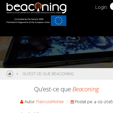
Login:
QU’EST-CE QUE BEACONING
Qu’est-ce que
Beaconing
Autor:
FrancoisMohier
Postat pe: 4-02-2016