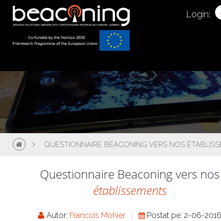
Login:
QUESTIONNAIRE BEACONING VERS NOS ÉTABLIS
Questionnaire Beaconing vers nos
établissements
Autor:
Francois Mohier
Postat pe: 2-06-201