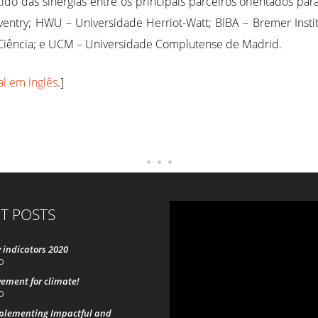
tido das sinergias entre os principais parceiros orientados pa
entry; HWU – Universidade Herriot-Watt; BIBA – Bremer Insti
Ciência; e UCM – Universidade Complutense de Madrid.
al em inglês
.]
T POSTS
 indicators 2020
0
ement for climate!
0
mplementing Impactful and