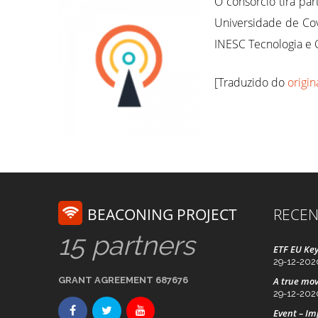
O consórcio tira par
Universidade de Cov
INESC Tecnologia e 
[Traduzido do
origin
BEACONING PROJECT
RECEN
15 partners
ETF EU Key
29-12-202
GRANT AGREEMENT 687676
A true mov
29-12-202
Event – I