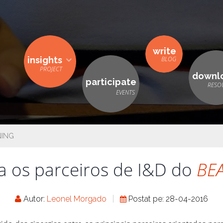
write
insights
downl
participate
NING
 os parceiros de I&D do
BE
Autor:
Leonel Morgado
Postat pe: 28-04-2016