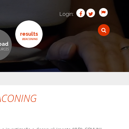
Login:
results
oad
ACONING