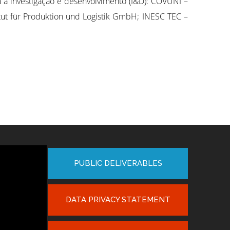
ra a investigação e desenvolvimento (I&D): COVUNI –
tut für Produktion und Logistik GmbH; INESC TEC –
PUBLIC DELIVERABLES
DATA PRIVACY STATEMENT