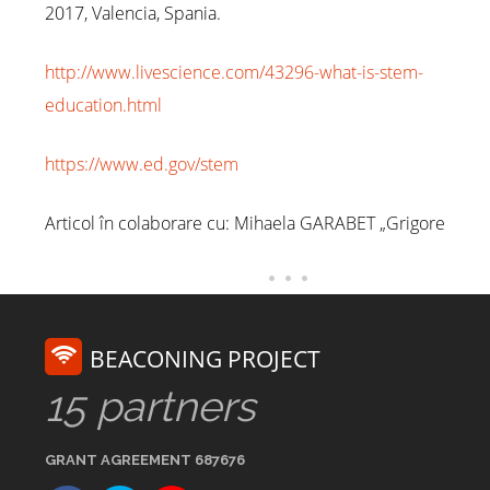
2017, Valencia, Spania.
http://www.livescience.com/43296-what-is-stem-
education.html
https://www.ed.gov/stem
Articol în colaborare cu: Mihaela GARABET „Grigore
BEACONING PROJECT
15 partners
GRANT AGREEMENT 687676