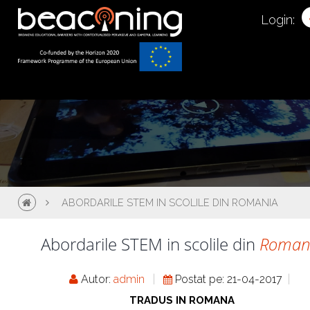
Login:
ABORDARILE STEM IN SCOLILE DIN ROMANIA
Abordarile STEM in scolile din
Roman
Autor:
admin
Postat pe: 21-04-2017
TRADUS IN ROMANA