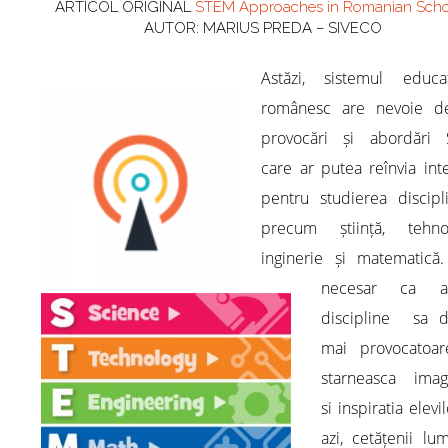
ARTICOL ORIGINAL
STEM Approaches in Romanian Scho
AUTOR: MARIUS PREDA – SIVECO
Astăzi, sistemul educaț
românesc are nevoie d
provocări și abordări
care ar putea reînvia int
pentru studierea discipl
precum știință, tehnol
inginerie și matematică.
necesar ca ac
discipline sa d
mai provocatoar
starneasca imagi
si inspiratia elevi
azi, cetățenii lu