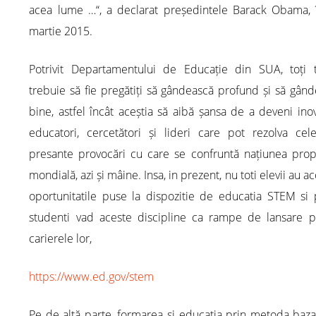
acea lume …“, a declarat președintele Barack Obama, 
martie 2015.
Potrivit Departamentului de Educație din SUA, toți ti
trebuie să fie pregătiți să gândească profund și să gân
bine, astfel încât aceștia să aibă șansa de a deveni inov
educatori, cercetători și lideri care pot rezolva cel
presante provocări cu care se confruntă națiunea propr
mondială, azi și mâine. Insa, in prezent, nu toti elevii au ac
oportunitatile puse la dispozitie de educatia STEM si 
studenti vad aceste discipline ca rampe de lansare p
carierele lor,
https://www.ed.gov/stem
Pe de altă parte, formarea și educația prin metoda baz