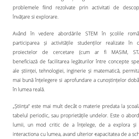
problemele fiind rezolvate prin activitati de descope
învățare si explorare.
Având în vedere abordările STEM în școlile român
participarea și activitățile studenților realizate în 
proiectelor de cercetare (cum ar fi MASIM, STA
beneficiază de facilitarea legăturilor între concepte spe
ale științei, tehnologiei, inginerie și matematică, permi
mai bună înțelegere si aprofundare a cunoștințelor dob
în lumea reală.
„Știința“ este mai mult decât o materie predata la școal
tabelul periodic, sau proprietățile undelor. Este o abor
lumii, un mod critic de a înțelege, de a explora și
interactiona cu lumea, avand ulterior
c
apacitatea de a s