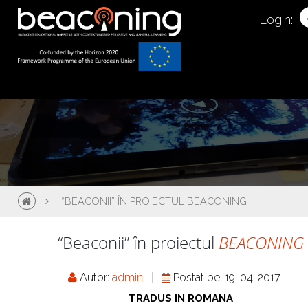
Login:
“BEACONII” ÎN PROIECTUL BEACONING
“Beaconii” în proiectul
BEACONING
Autor:
admin
Postat pe: 19-04-2017
TRADUS IN ROMANA