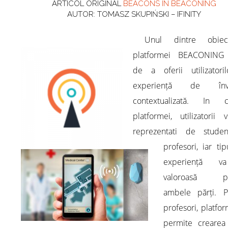
ARTICOL ORIGINAL
BEACONS IN BEACONING
AUTOR: TOMASZ SKUPIŃSKI – IFINITY
Unul dintre obiecti
platformei BEACONING
de a oferii utilizatori
experiență de învă
contextualizată. In c
platformei, utilizatorii 
reprezentati de studen
profesori, iar ti
experiență v
valoroasă pe
ambele părți. P
profesori, platfo
permite crearea