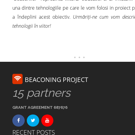
una dintre tehnologiile pe care le vom folosi in proiect 
a îndeplini acest obiectiv.
Urmăriți-ne cum vom descrie
tehnologii în viitor!
BEACONING PROJECT
15 partners
GRANT AGREEMENT 687676
RECENT POSTS