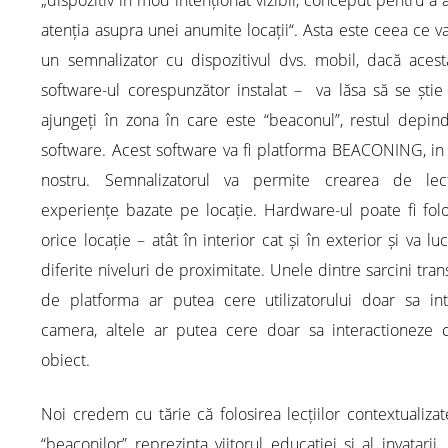
„dispozitiv în mod intenționat vizibil, conceput pentru a 
atenția asupra unei anumite locații“. Asta este ceea ce v
un semnalizator cu dispozitivul dvs. mobil, dacă acest
software-ul corespunzător instalat – va lăsa să se ști
ajungeți în zona în care este “beaconul”, restul depin
software. Acest software va fi platforma BEACONING, in
nostru. Semnalizatorul va permite crearea de lect
experiențe bazate pe locație. Hardware-ul poate fi folo
orice locație – atât în interior cat și în exterior și va lu
diferite niveluri de proximitate. Unele dintre sarcini tra
de platforma ar putea cere utilizatorului doar sa int
camera, altele ar putea cere doar sa interactioneze 
obiect.
Noi credem cu tărie că folosirea lecțiilor contextualizat
“beaconilor” reprezinta viitorul educatiei si al invatarii