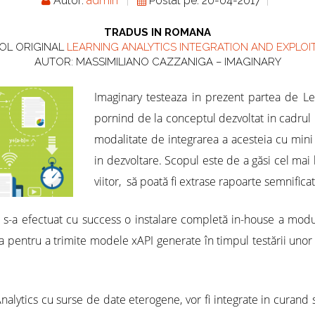
Autor:
admin
Postat pe: 20-04-2017
TRADUS IN ROMANA
OL ORIGINAL
LEARNING ANALYTICS INTEGRATION AND EXPLOI
AUTOR: MASSIMILIANO CAZZANIGA – IMAGINARY
Imaginary testeaza in prezent partea de Le
pornind de la conceptul dezvoltat in cadrul
modalitate de integrarea a acesteia cu mini 
in dezvoltare. Scopul este de a găsi cel mai
viitor, să poată fi extrase rapoarte semnifica
i s-a efectuat cu success o instalare completă in-house a mod
ata pentru a trimite modele xAPI generate în timpul testării unor
alytics cu surse de date eterogene, vor fi integrate in curand s