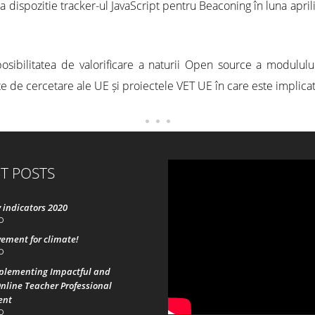
dispozitie tracker-ul JavaScript pentru Beaconing în luna aprili
osibilitatea de valorificare a naturii Open source a modulul
te de cercetare ale UE și proiectele VET UE în care este implicat
T POSTS
 indicators 2020
0
ement for climate!
0
mplementing Impactful and
nline Teacher Professional
ent
0