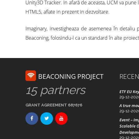
Unity3D Tracker. In afară de aceasta, UCM va pune la 
HTML5, aflate in prezent in dezvoltare.
Imaginary, investigheaza de asemenea în detaliu p
Beaconing, folosindu-l ca un standard în alte proiec
BEACONING PROJECT
RECEN
15 partners
ETF EU Key
29-12-202
GRANT AGREEMENT 687676
A true mov
29-12-202
Event – I
Scalable O
Developm
29-12-202