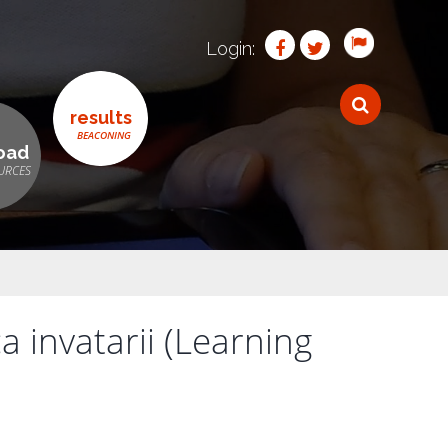
Login:
results
oad
a invatarii (Learning