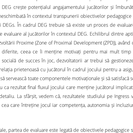
 DEG crește potențialul angajamentului jucătorilor și îmbunătă
eschimbată în contextul transpunerii obiectivelor pedagogice s
ii DEGs. În cadrul DEG trebuie să existe un proces de evaluare 
valuare al jucătorilor în contextul DEG. Echilibrul dintre aptitud
voltării Proxime (Zone of Proximal Development (ZPD)), având ca 
diferite, ceea ce îi menține motivați pentru mai mult timp și a
ocială de succes în joc, dezvoltatorii ar trebui să gestioneze 
relația prietenoasă cu jucătorul în cadrul jocului pentru a asi
i să servească toate componentele motivaționale și să satisfacă s
 ca rezultat final fluxul jocului care menține jucătorul implic
 detaliu. La sfârșit, vedem că, rezultatele studiului pe Ingres
cea care întreține jocul iar competența, autonomia și incluziu
ale, partea de evaluare este legată de obiectivele pedagogice s