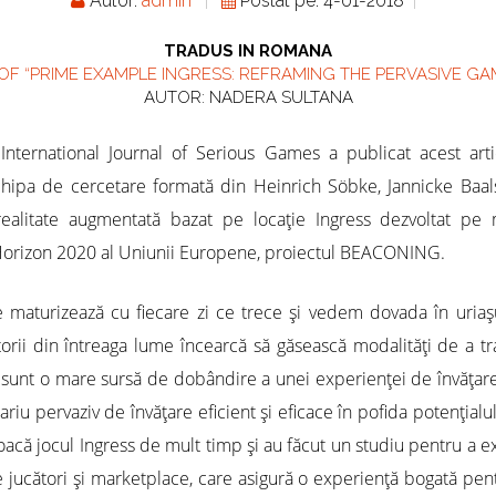
Autor:
admin
Postat pe: 4-01-2018
TRADUS IN ROMANA
F “PRIME EXAMPLE INGRESS: REFRAMING THE PERVASIVE G
AUTOR: NADERA SULTANA
ă International Journal of Serious Games a publicat acest art
chipa de cercetare formată din Heinrich Söbke, Jannicke Baal
realitate augmentată bazat pe locaţie Ingress dezvoltat pe m
orizon 2020 al Uniunii Europene, proiectul BEACONING.
se maturizează cu fiecare zi ce trece şi vedem dovada în uriaş
torii din întreaga lume încearcă să găsească modalităţi de a tra
 sunt o mare sursă de dobândire a unei experienţei de învăţare
u pervaziv de învăţare eficient şi eficace în pofida potenţialul
joacă jocul Ingress de mult timp şi au făcut un studiu pentru a 
cători şi marketplace, care asigură o experienţă bogată pentru ju