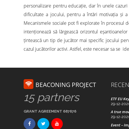
personalizare pentru educație, dar în unele cazuri el
dificultate a jocului, pentru a întări motivația și
Mecanismele sociale pot fi explorate în procesul de d
intenționează să lărgească orizontul eșantioanelor
țintească un tip de jucător mai specific jocului pe
cazul jucătorilor activi. Astfel, este necesar sa se i
BEACONING PROJECT
RECEN
15 partners
ETF EU Key
29-12-202
GRANT AGREEMENT 687676
A true mov
29-12-202
Event – I