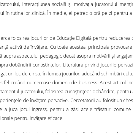
ilizatorului, interacţiunea socială şi motivaţia jucătorului m
ul în rutina lor zilnică. În medie, ei petrec o oră pe zi pentru a 
erca folosirea jocurilor de Educaţie Digitală pentru reducerea de
rienţă activă de învăţare. Cu toate acestea, principala provoc
ă aupra aspectului pedagogic decât asupra motivării şi angajam
a dobândirii cunoștințelor. Literatura privind jocurile pervaziv
âştigat un loc de cinste în lumea jocurilor, aducând schimbări cult
 astfel creând numeroase domenii de business. Acest articol în
tamentul jucătorului, folosirea cunoştinţeor dobândite, pentru
perienţele de învăţare pervazive. Cercetătorii au folosit un ch
e a juca jocul Ingress, pentru a găsi acele trăsături comune
ţionale pentru invăţare eficace.