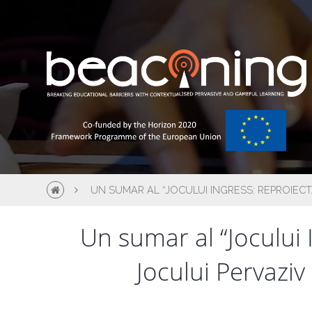
UN SUMAR AL “JOCULUI INGRESS: REPROIEC
Un sumar al “Jocului 
Jocului Pervazi