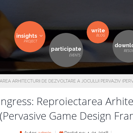
write
insights
downl
participate
TAREA ARHITECTURII DE DEZVOLTARE A JOCULUI PERVAZIV (PE
Ingress: Reproiectarea Arhite
v (Pervasive Game Design Fr