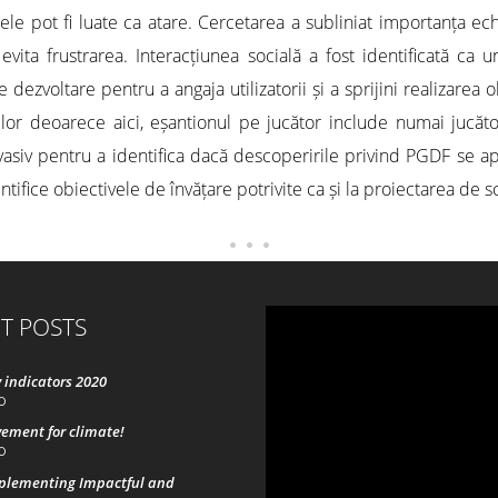
e pot fi luate ca atare. Cercetarea a subliniat importanța echili
 a evita frustrarea. Interacțiunea socială a fost identificată c
ezvoltare pentru a angaja utilizatorii și a sprijini realizarea 
 lor deoarece aici, eșantionul pe jucător include numai jucăto
rvasiv pentru a identifica dacă descoperirile privind PGDF se ap
dentifice obiectivele de învățare potrivite ca și la proiectarea d
T POSTS
 indicators 2020
0
ement for climate!
0
mplementing Impactful and