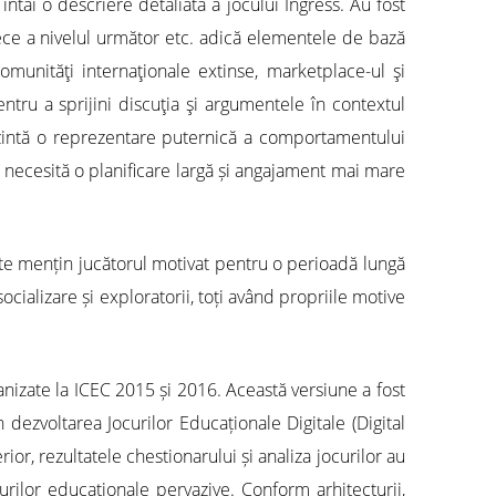
ntâi o descriere detaliată a jocului Ingress. Au fost
trece a nivelul următor etc. adică elementele de bază
comunităţi internaţionale extinse, marketplace-ul şi
ntru a sprijini discuţia şi argumentele în contextul
 prezintă o reprezentare puternică a comportamentului
te necesită o planificare largă și angajament mai mare
ținte mențin jucătorul motivat pentru o perioadă lungă
socializare și exploratorii, toți având propriile motive
izate la ICEC 2015 și 2016. Această versiune a fost
n dezvoltarea Jocurilor Educaționale Digitale (Digital
r, rezultatele chestionarului și analiza jocurilor au
curilor educaționale pervazive. Conform arhitecturii,