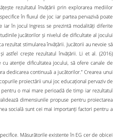
țește rezultatul învățării prin explorarea mediilor
pecifice în fluxul de joc iar partea pervazivă poate
iar în jocul Ingress se prezintă modalități diferite
inile jucătorilor și nivelul de dificultate al jocului
rezultat stimularea învățării. Jucătorii au nevoie să
stfel crește rezultatul învățării. Li et al. (2016)
cu atenție dificultatea jocului, să ofere canale de
gura dedicarea continuuă a jucătorilor.” Crearea unui
copurile proiectării unui joc educațional pervaziv de
at pentru o mai mare perioadă de timp iar rezultatul
s validează dimensiunile propuse pentru proiectarea
nea socială sunt cei mai importanți factori pentru a
pecifice. Măsurătorile existente în EG cer de obicei