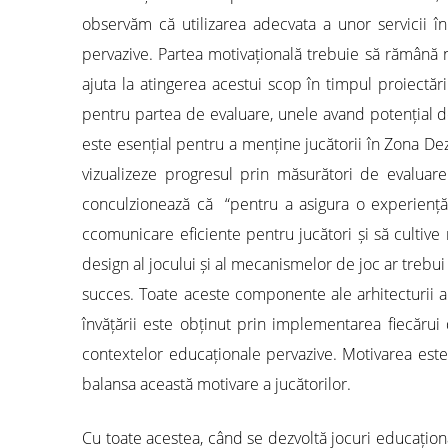
observăm că utilizarea adecvata a unor servicii în
pervazive. Partea motivațională trebuie să rămână n
ajuta la atingerea acestui scop în timpul proiectăr
pentru partea de evaluare, unele avand potențial de e
este esențial pentru a menține jucătorii în Zona Dez
vizualizeze progresul prin măsurători de evaluare 
conculzionează că “pentru a asigura o experiență s
ccomunicare eficiente pentru jucători și să cultive 
design al jocului și al mecanismelor de joc ar trebu
succes. Toate aceste componente ale arhitecturii au
învățării este obținut prin implementarea fiecărui
contextelor educaționale pervazive. Motivarea este 
balansa această motivare a jucătorilor.
Cu toate acestea, când se dezvoltă jocuri educațion