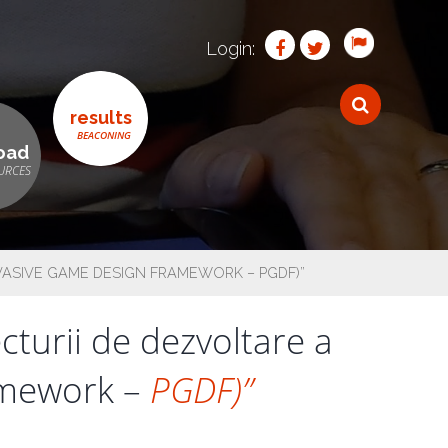
Login:
results
oad
RVASIVE GAME DESIGN FRAMEWORK – PGDF)”
cturii de dezvoltare a
amework –
PGDF)”