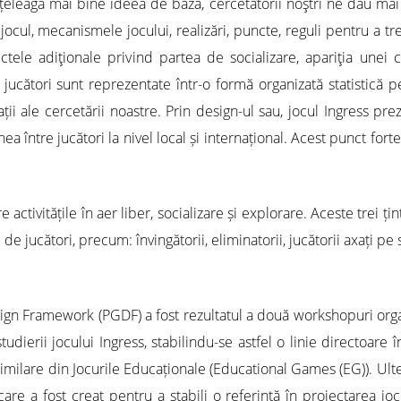
țeleagă mai bine ideea de bază, cercetătorii noştri ne dau mai î
 jocul, mecanismele jocului, realizări, puncte, reguli pentru a 
ctele adiţionale privind partea de socializare, apariţia unei 
cători sunt reprezentate într-o formă organizată statistică pe
ituații ale cercetării noastre. Prin design-ul sau, jocul Ingress
nea între jucători la nivel local și internațional. Acest punct for
e activitățile în aer liber, socializare și explorare. Aceste trei 
de jucători, precum: învingătorii, eliminatorii, jucătorii axați pe 
gn Framework (PGDF) a fost rezultatul a două workshopuri organ
dierii jocului Ingress, stabilindu-se astfel o linie directoare î
lare din Jocurile Educaționale (Educational Games (EG)). Ulterio
 care a fost creat pentru a stabili o referință în proiectarea jo