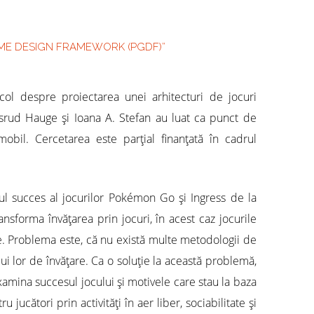
AME DESIGN FRAMEWORK (PGDF)”
icol despre proiectarea unei arhitecturi de jocuri
srud Hauge şi Ioana A. Stefan au luat ca punct de
obil. Cercetarea este parţial finanţată în cadrul
ul succes al jocurilor Pokémon Go şi Ingress de la
nsforma învăţarea prin jocuri, în acest caz jocurile
. Problema este, că nu există multe metodologii de
ui lor de învăţare. Ca o soluţie la această problemă,
examina succesul jocului şi motivele care stau la baza
cători prin activităţi în aer liber, sociabilitate şi