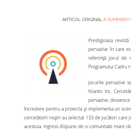
ARTICOL ORIGINAL
A SUMMARY O
Prestigioasa revist
pervazive în care e
referinţă jocul de 
Programului Cadru H
Jocurile pervazive 
Niantic Inc. Cercetă
pervazive, deoarece
încredere pentru a proiecta şi implementa un scenari
cercetătorii noştri au selectat 133 de jucători care 
acestuia. Ingress dispune de o comunitate mare de ju