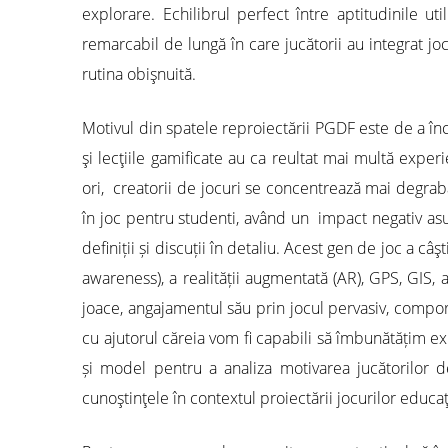
explorare. Echilibrul perfect între aptitudinile ut
remarcabil de lungă în care jucătorii au integrat joc
rutina obişnuită.
Motivul din spatele reproiectării PGDF este de a înc
şi lecţiile gamificate au ca reultat mai multă expe
ori, creatorii de jocuri se concentrează mai degrab
în joc pentru studenti, având un impact negativ asupr
definiții și discuții în detaliu. Acest gen de joc a c
awareness), a realității augmentată (AR), GPS, GIS,
joace, angajamentul său prin jocul pervasiv, compor
cu ajutorul căreia vom fi capabili să îmbunătățim ex
și model pentru a analiza motivarea jucătorilor d
cunoştinţele în contextul proiectării jocurilor educa