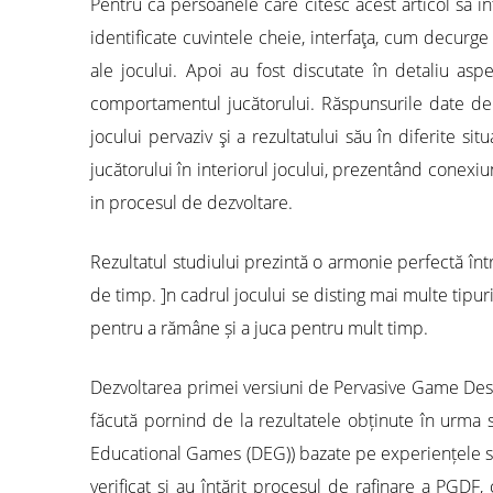
Pentru ca persoanele care citesc acest articol să în
identificate cuvintele cheie, interfaţa, cum decurge
ale jocului. Apoi au fost discutate în detaliu aspe
comportamentul jucătorului. Răspunsurile date de ju
jocului pervaziv şi a rezultatului său în diferite s
jucătorului în interiorul jocului, prezentând conexiu
in procesul de dezvoltare.
Rezultatul studiului prezintă o armonie perfectă într
de timp. ]n cadrul jocului se disting mai multe tipuri 
pentru a rămâne și a juca pentru mult timp.
Dezvoltarea primei versiuni de Pervasive Game Desi
făcută pornind de la rezultatele obținute în urma stu
Educational Games (DEG)) bazate pe experiențele simi
verificat și au întărit procesul de rafinare a PGDF,