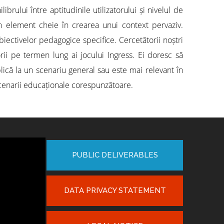
brului între aptitudinile utilizatorului și nivelul de
a un element cheie în crearea unui context pervaziv.
obiectivelor pedagogice specifice. Cercetătorii noștri
rii pe termen lung ai jocului Ingress. Ei doresc să
lică la un scenariu general sau este mai relevant în
e scenarii educaționale corespunzătoare.
PUBLIC DELIVERABLES
DATA PRIVACY STATEMENT