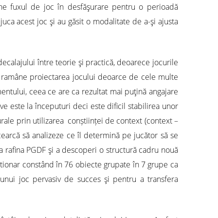
enţine fuxul de joc în desfăşurare pentru o perioadă
juca acest joc şi au găsit o modalitate de a-şi ajusta
calajului între teorie şi practică, deoarece jocurile
are ramâne proiectarea jocului deoarce de cele multe
entului, ceea ce are ca rezultat mai puţină angajare
e este la începuturi deci este dificil stabilirea unor
urale prin utilizarea conștiinței de context (context –
cearcă să analizeze ce îl determină pe jucător să se
 a rafina PGDF şi a descoperi o structură cadru nouă
estionar constând în 76 obiecte grupate în 7 grupe ca
 unui joc pervasiv de succes şi pentru a transfera