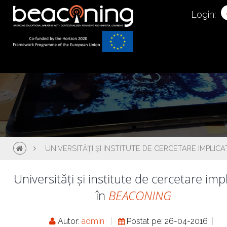
Login:
UNIVERSITĂȚI ȘI INSTITUTE DE CERCETARE IMPLIC
Universități și institute de cercetare imp
în
BEACONING
Autor:
admin
Postat pe: 26-04-2016