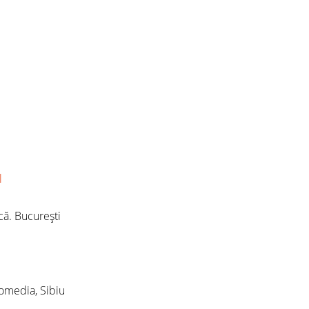
l
că. Bucureşti
homedia, Sibiu