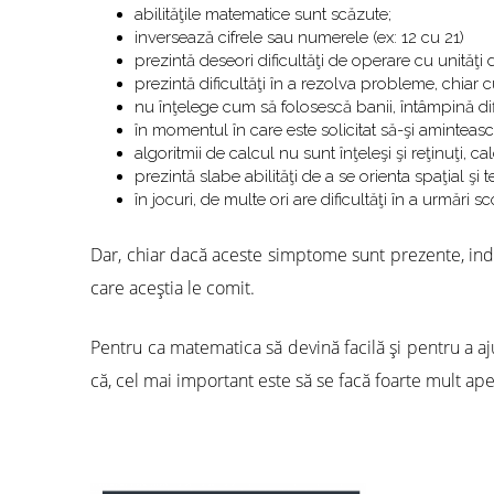
abilităţile matematice sunt scăzute;
inversează cifrele sau numerele (ex: 12 cu 21)
prezintă deseori dificultăţi de operare cu unităţi
prezintă dificultăţi în a rezolva probleme, chiar c
nu înţelege cum să folosescă banii, întâmpină dif
în momentul în care este solicitat să-şi amintească
algoritmii de calcul nu sunt înţeleşi şi reţinuţi, 
prezintă slabe abilităţi de a se orienta spaţial şi t
în jocuri, de multe ori are dificultăţi în a urmări s
Dar, chiar dacă aceste simptome sunt prezente, indici
care aceştia le comit.
Pentru ca matematica să devină facilă şi pentru a aju
că, cel mai important este să se facă foarte mult apel 