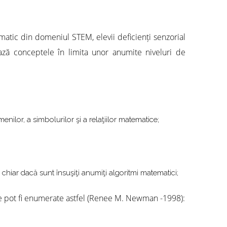
matic din domeniul STEM, elevii deficienți senzorial
rează conceptele în limita unor anumite niveluri de
enilor, a simbolurilor şi a relaţiilor matematice;
 chiar dacă sunt însuşiţi anumiţi algoritmi matematici;
dente pot fi enumerate astfel (Renee M. Newman -1998):