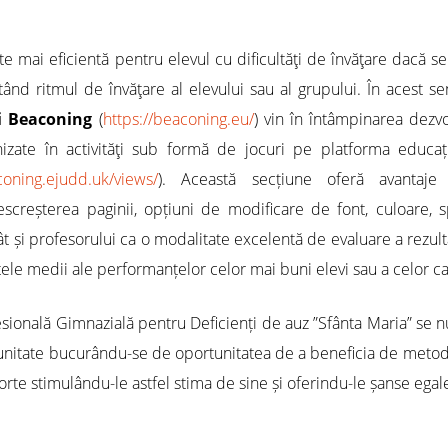
te mai eficientă pentru elevul cu dificultăţi de învăţare dacă se ap
tând ritmul de învăţare al elevului sau al grupului. În acest s
i Beaconing
(
https://beaconing.eu/
) vin în întâmpinarea dezvo
nizate în activităţi sub formă de jocuri pe platforma educa
coning.ejudd.uk/views/
). Această secțiune oferă avantaje 
escreșterea paginii, opțiuni de modificare de font, culoare, 
ât și profesorului ca o modalitate excelentă de evaluare a rezultat
tele medii ale performanțelor celor mai buni elevi sau a celor 
sională Gimnazială pentru Deficienți de auz ”Sfânta Maria” se n
n unitate bucurându-se de oportunitatea de a beneficia de metod
forte stimulându-le astfel stima de sine și oferindu-le șanse ega