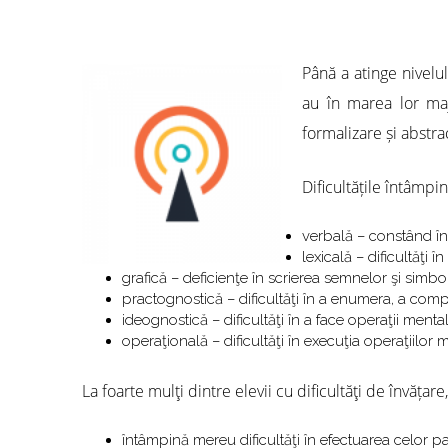
Până a atinge nivelu
au în marea lor majo
formalizare și abstra
Dificultățile întâmpin
verbală – constând în 
lexicală – dificultăţi 
grafică – deficienţe în scrierea semnelor şi simbo
practognostică – dificultăţi în a enumera, a com
ideognostică – dificultăţi în a face operaţii ment
operaţională – dificultăţi în execuţia operaţiilor
La foarte mulţi dintre elevii cu dificultăţi de învăț
întâmpină mereu dificultăţi în efectuarea celor pat