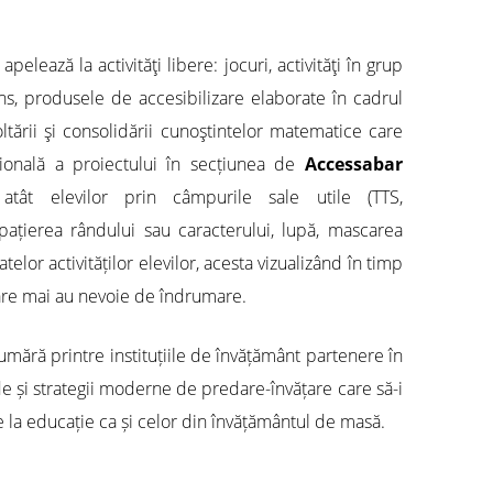
elează la activităţi libere: jocuri, activităţi în grup
ens, produsele de accesibilizare elaborate în cadrul
ltării şi consolidării cunoştintelor matematice care
țională a proiectului în secțiunea de
Accessabar
atât elevilor prin câmpurile sale utile (TTS,
spațierea rândului sau caracterului, lupă, mascarea
elor activităților elevilor, acesta vizualizând în timp
care mai au nevoie de îndrumare.
umără printre instituțiile de învățământ partenere în
e și strategii moderne de predare-învățare care să-i
le la educație ca și celor din învățământul de masă.