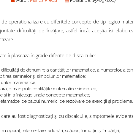
Autor:
Marius Preda
Postat pe: 15-09-2017
l de operaționalizare cu diferitele concepte de tip logico-mate
ritate dificultăți de învățare, astfel încât aceștia își elabo
ctizare.
ate îi plasează în grade diferite de discalculie:
dificultăţi de denumire a cantităţilor matematice, a numerelor, a term
în citirea semnelor şi simbolurilor matematice;
lurilor matematice;
para, a manipula cantităţile matematice simbolice;
ale şi în a înţelege unele concepte matematice;
 metamatice, de calcul numeric, de rezolvare de exerciţii şi probleme,
are, care au fost diagnosticaţi şi cu discalculie, simptomele evi
ru operaţii elementare: adunări, scăderi, înmulţiri şi împărţiri;