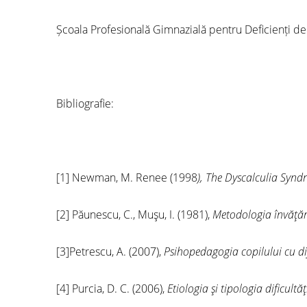
Școala Profesională Gimnazială pentru Deficienți de
Bibliografie:
[1] Newman, M. Renee (1998
), The Dyscalculia Syn
[2] Păunescu, C., Muşu, I. (1981),
Metodologia învăţări
[3]Petrescu, A. (2007),
Psihopedagogia copilului cu dif
[4] Purcia, D. C. (2006),
Etiologia şi tipologia dificultăţ