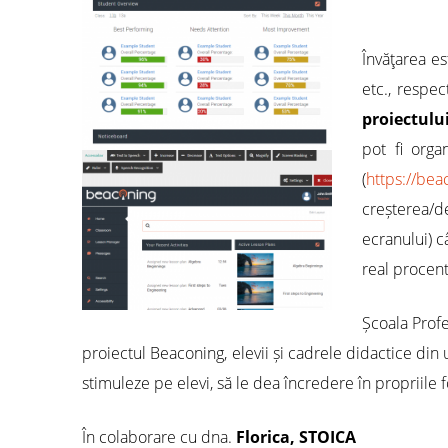
Învăţarea es
etc., respec
proiectulu
pot fi orga
(
https://bea
creșterea/d
ecranului) c
real procen
Școala Profe
proiectul Beaconing, elevii și cadrele didactice di
stimuleze pe elevi, să le dea încredere în propriile 
În colaborare cu dna.
Florica, STOICA