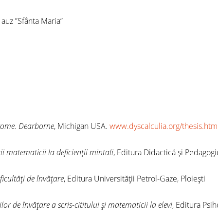
 auz ”Sfânta Maria”
drome. Dearborne
, Michigan USA.
www.dyscalculia.org/thesis.htm
i matematicii la deficienţii mintali
, Editura Didactică şi Pedagogi
icultăţi de învăţare
, Editura Universităţii Petrol-Gaze, Ploieşti
ilor de învăţare a scris-cititului şi matematicii la elevi
, Editura Psi