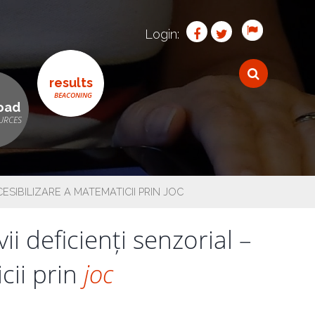
Login:
results
oad
SIBILIZARE A MATEMATICII PRIN JOC
i deficienți senzorial –
cii prin
joc