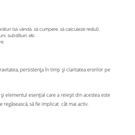
rături (să vândă, să cumpere, să calculeze restul).
, substituiri, etc.
re;
vitatea, persistenţa în timp şi claritatea erorilor pe
 şi elementul esenţial care a reieşit din acestea este
se regăsească, să fie implicat cât mai activ.