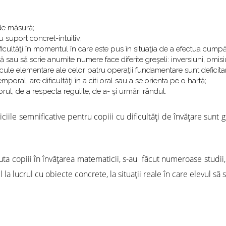
 de măsură;
u suport concret-intuitiv;
icultăţi în momentul în care este pus în situaţia de a efectua cumpă
 sau să scrie anumite numere face diferite greşeli: inversiuni, omisiuni
calcule elementare ale celor patru operaţii fundamentare sunt deficita
emporal, are dificultăţi în a citi oral sau a se orienta pe o hartă;
corul, de a respecta regulile, de a- şi urmări rândul.
ile semnificative pentru copiii cu dificultăţi de învăţare sunt gra
ta copiii în învăţarea matematicii, s-au făcut numeroase studii,
la lucrul cu obiecte concrete, la situaţii reale în care elevul să 