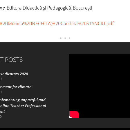
are
, Editura Didactică şi Pedagogică, București
%20%20Monica%20NECHITA,%20Carolina%20STANCIU.pdf
T POSTS
 indicators 2020
0
ement for climate!
0
mplementing Impactful and
nline Teacher Professional
ent
0