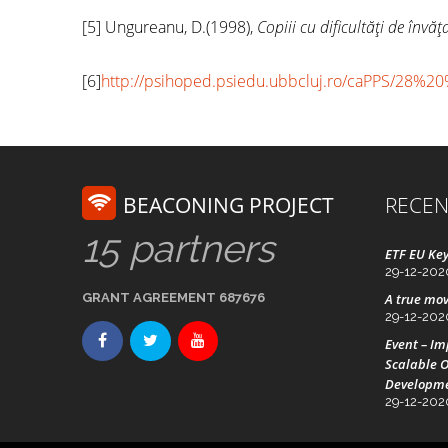
[5] Ungureanu, D.(1998),
Copiii cu dificultăţi de învăţ
[6]
http://psihoped.psiedu.ubbcluj.ro/caPPS/28
BEACONING PROJECT
RECEN
15 partners
ETF EU Key
29-12-202
GRANT AGREEMENT 687676
A true mov
29-12-202
Event – I
Scalable O
Developm
29-12-202